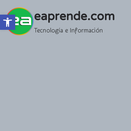
Saltar
al
eaprende.com
Abrir barra de herramientas
contenido
Tecnología e Información