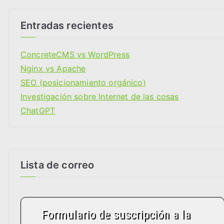
e
g
Entradas recientes
o
r
ConcreteCMS vs WordPress
i
Nginx vs Apache
a
SEO (posicionamiento orgánico)
s
Investigación sobre Internet de las cosas
ChatGPT
Lista de correo