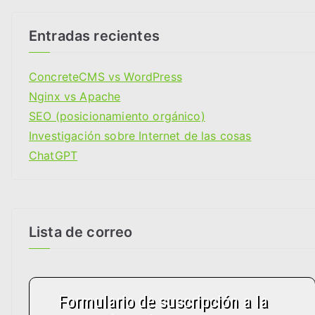
e
g
Entradas recientes
o
r
ConcreteCMS vs WordPress
i
Nginx vs Apache
a
SEO (posicionamiento orgánico)
s
Investigación sobre Internet de las cosas
ChatGPT
Lista de correo