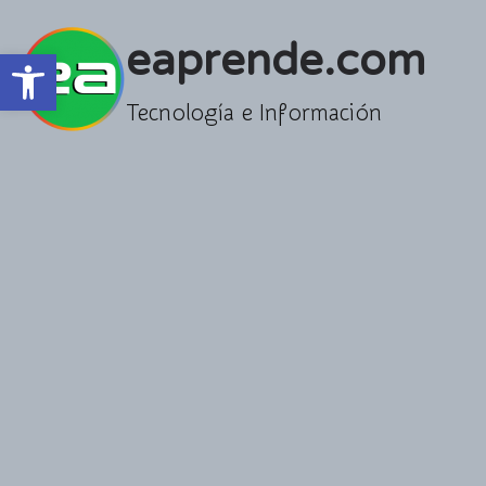
Saltar
al
eaprende.com
Abrir barra de herramientas
contenido
Tecnología e Información