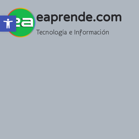
Saltar
al
eaprende.com
Abrir barra de herramientas
contenido
Tecnología e Información