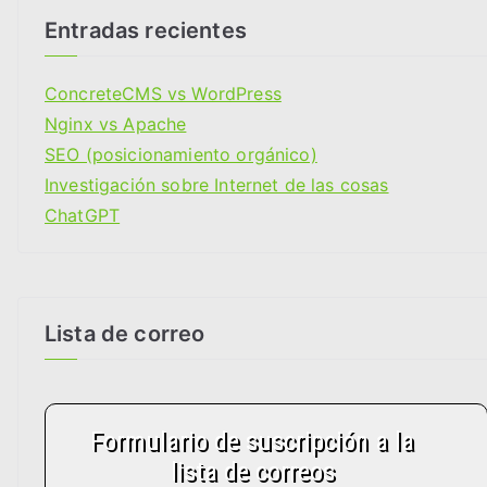
g
Entradas recientes
o
r
ConcreteCMS vs WordPress
i
Nginx vs Apache
a
SEO (posicionamiento orgánico)
s
Investigación sobre Internet de las cosas
ChatGPT
Lista de correo