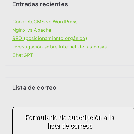
g
Entradas recientes
o
r
ConcreteCMS vs WordPress
i
Nginx vs Apache
a
SEO (posicionamiento orgánico)
s
Investigación sobre Internet de las cosas
ChatGPT
Lista de correo