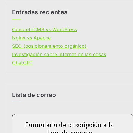
e
g
Entradas recientes
o
r
ConcreteCMS vs WordPress
i
Nginx vs Apache
a
SEO (posicionamiento orgánico)
s
Investigación sobre Internet de las cosas
ChatGPT
Lista de correo