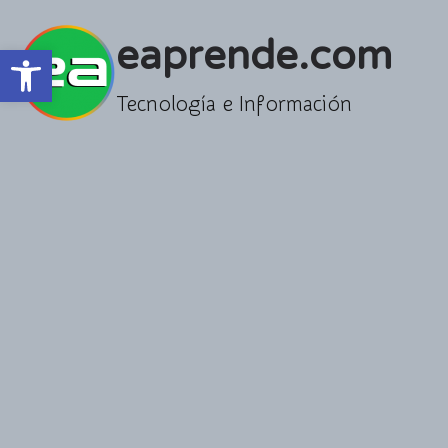
Saltar
al
eaprende.com
Abrir barra de herramientas
contenido
Tecnología e Información