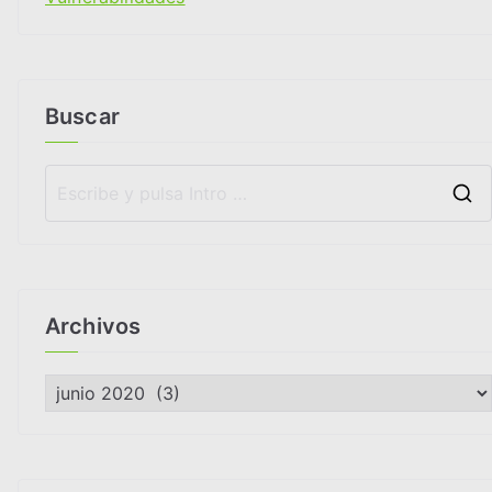
Buscar
Archivos
A
r
c
h