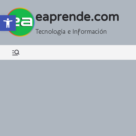
Saltar
al
eaprende.com
Abrir barra de herramientas
contenido
Tecnología e Información