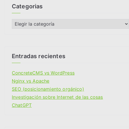
i
Categorias
v
o
C
s
a
t
e
g
Entradas recientes
o
r
ConcreteCMS vs WordPress
i
Nginx vs Apache
a
SEO (posicionamiento orgánico)
s
Investigación sobre Internet de las cosas
ChatGPT