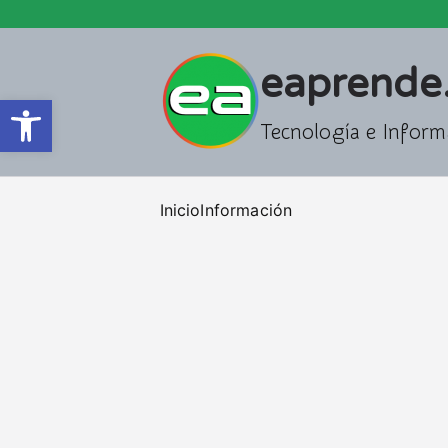
Saltar
al
contenido
eaprende
Abrir barra de herramientas
Tecnología e Inform
Inicio
Información