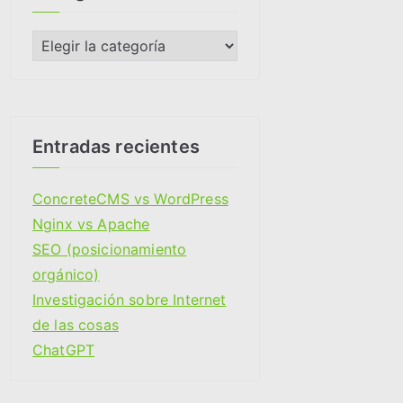
v
o
C
s
a
t
e
g
Entradas recientes
o
r
ConcreteCMS vs WordPress
i
Nginx vs Apache
a
SEO (posicionamiento
s
orgánico)
Investigación sobre Internet
de las cosas
ChatGPT