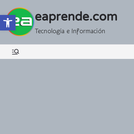
Saltar
al
eaprende.com
Abrir barra de herramientas
contenido
Tecnología e Información