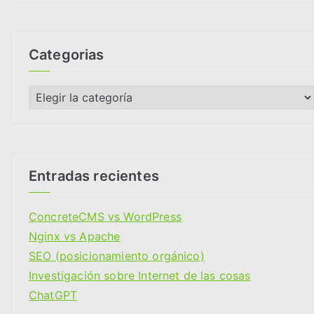
c
h
i
Categorias
v
o
C
s
a
t
e
g
Entradas recientes
o
r
ConcreteCMS vs WordPress
i
Nginx vs Apache
a
SEO (posicionamiento orgánico)
s
Investigación sobre Internet de las cosas
ChatGPT