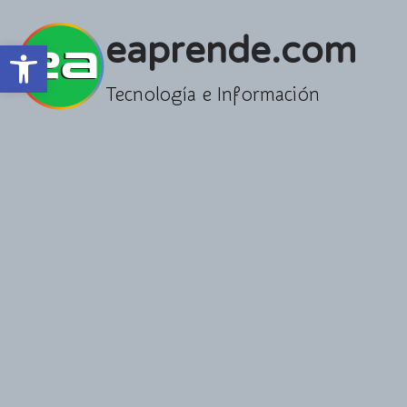
Saltar
al
eaprende.com
Abrir barra de herramientas
contenido
Tecnología e Información