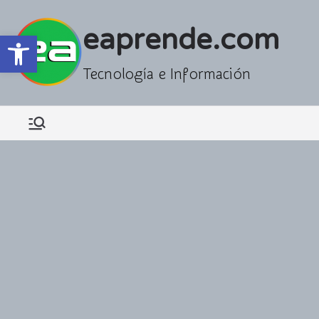
Saltar
al
eaprende.com
Abrir barra de herramientas
contenido
Tecnología e Información