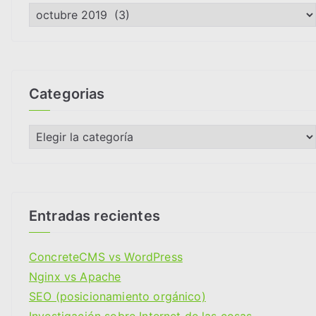
A
r
c
h
i
Categorias
v
o
C
s
a
t
e
g
Entradas recientes
o
r
ConcreteCMS vs WordPress
i
Nginx vs Apache
a
SEO (posicionamiento orgánico)
s