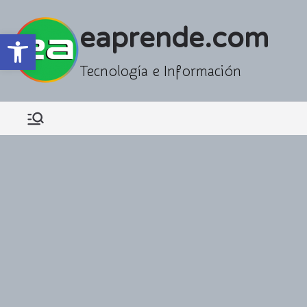
Saltar
al
eaprende.com
Abrir barra de herramientas
contenido
Tecnología e Información