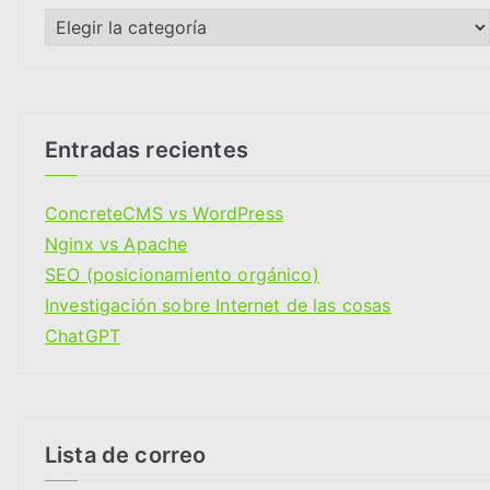
o
C
s
a
t
e
g
Entradas recientes
o
r
ConcreteCMS vs WordPress
i
Nginx vs Apache
a
SEO (posicionamiento orgánico)
s
Investigación sobre Internet de las cosas
ChatGPT
Lista de correo