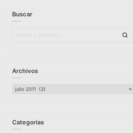
Buscar
Archivos
A
r
c
h
i
Categorias
v