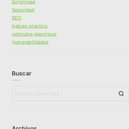
Scriptcase
Seguridad
SEO
trabajo practico
vehiculos-electricos
Vulnerabilidades
Buscar
Archivos