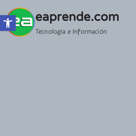
Saltar
al
eaprende.com
Abrir barra de herramientas
contenido
Tecnología e Información