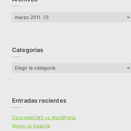
A
r
c
h
i
Categorias
v
o
C
s
a
t
e
g
Entradas recientes
o
r
ConcreteCMS vs WordPress
i
Nginx vs Apache