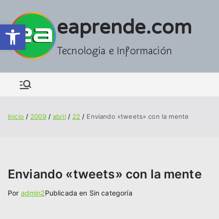
Saltar
al
eaprende.com
Abrir barra de herramientas
contenido
Tecnología e Información
Inicio
2009
abril
22
Enviando «tweets» con la mente
Enviando «tweets» con la mente
Por
admin2
Publicada en Sin categoría