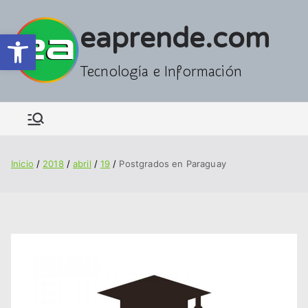
Saltar
al
eaprende.com
Abrir barra de herramientas
contenido
Tecnología e Información
Inicio
2018
abril
19
Postgrados en Paraguay