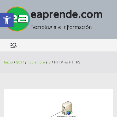
Saltar
al
eaprende.com
Abrir barra de herramientas
contenido
Tecnología e Información
Inicio
2017
noviembre
8
HTTP vs HTTPS